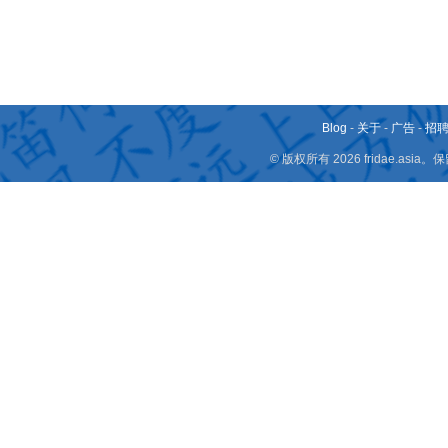
Blog
-
关于
-
广告
-
招
© 版权所有 2026 fridae.a