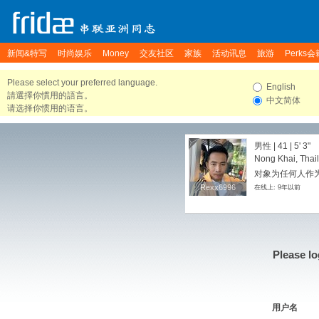
新闻&特写
时尚娱乐
Money
交友社区
家族
活动讯息
旅游
Perks会
Please select your preferred language.
English
請選擇你慣用的語言。
中文简体
请选择你惯用的语言。
男性 | 41 |
5' 3"
Nong Khai, Thai
对象为任何人作
Rexx6996
Rexx6996
在线上: 9年以前
Please lo
用户名