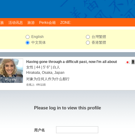
家族
活动讯息
旅游
Perks会籍
ZONE:
English
台灣繁體
中文简体
香港繁體
Having gone through a difficult past, now I’m all about
finding inner peace, happiness and satisfaction but if
女性 | 44 |
5' 6"
| 白人
something serious comes along then we will see how it
Hirakata, Osaka, Japan
goes.
对象为任何人作为什么都行
Royalty
Royalty
在线上: 4年以前
Please log in to view this profile
用户名