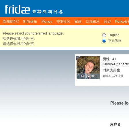
新闻&特写
时尚娱乐
Money
交友社区
家族
活动讯息
旅游
Perks会
Please select your preferred language.
English
請選擇你慣用的語言。
中文简体
请选择你惯用的语言。
男性 | 41
Kirovo-Chepetsk,
对象为男生
SergySolo
SergySolo
在线上: 10年以前
Please lo
用户名