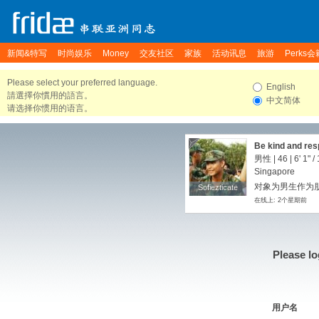
新闻&特写
时尚娱乐
Money
交友社区
家族
活动讯息
旅游
Perks会
Please select your preferred language.
English
請選擇你慣用的語言。
中文简体
请选择你惯用的语言。
Be kind and resp
男性 | 46 |
6' 1"
/
Singapore
对象为男生作为朋友
Sofiezticate
Sofiezticate
在线上: 2个星期前
Please lo
用户名