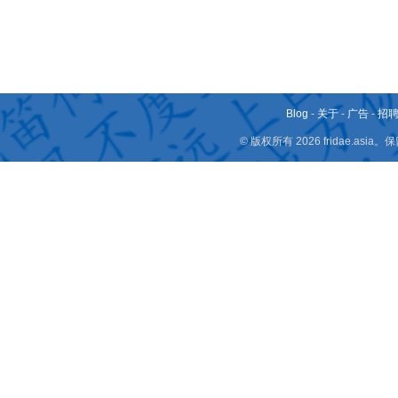
Blog
-
关于
-
广告
-
招
© 版权所有 2026 fridae.a