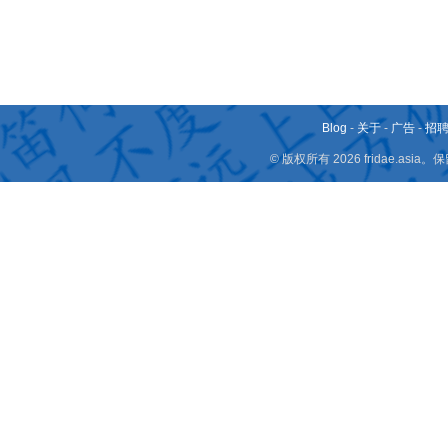
Blog
-
关于
-
广告
-
招
© 版权所有 2026 fridae.a