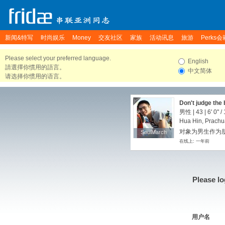
新闻&特写
时尚娱乐
Money
交友社区
家族
活动讯息
旅游
Perks会
Please select your preferred language.
English
請選擇你慣用的語言。
中文简体
请选择你惯用的语言。
Don't judge the 
男性 | 43 |
6' 0"
/
Hua Hin, Prachu
对象为男生作为朋友
SoulMarch
SoulMarch
在线上: 一年前
Please lo
用户名