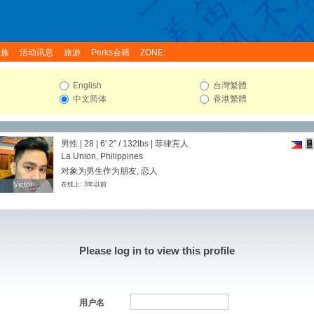
家族
活动讯息
旅游
Perks会籍
ZONE:
English
台灣繁體
中文简体
香港繁體
男性 | 28 |
6' 2"
/
132lbs
| 菲律宾人
La Union, Philippines
对象为男生作为朋友, 恋人
Victor_
Victor_
在线上: 3年以前
Please log in to view this profile
用户名