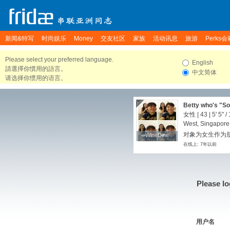
新闻&特写
时尚娱乐
Money
交友社区
家族
活动讯息
旅游
Perks会
Please select your preferred language.
English
請選擇你慣用的語言。
中文简体
请选择你惯用的语言。
Betty who's "S
女性 | 43 |
5' 5"
/
West, Singapore
对象为女生作为朋友
WineDine
WineDine
在线上: 7年以前
Please lo
用户名