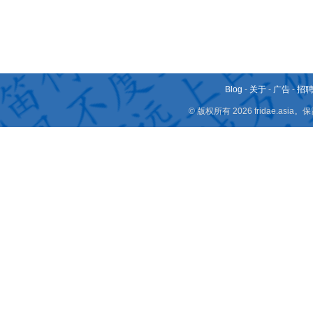
Blog
-
关于
-
广告
-
招
© 版权所有 2026 fridae.a