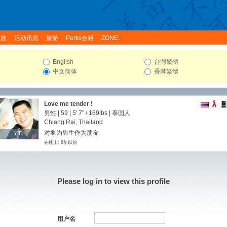
家族
活动讯息
旅游
Perks会籍
ZONE:
English
台灣繁體
中文简体
香港繁體
Love me tender !
男性 | 59 |
5' 7"
/
169lbs
| 泰国人
Chiang Rai, Thailand
对象为男生作为朋友
YID
YID
在线上: 8年以前
Please log in to view this profile
用户名