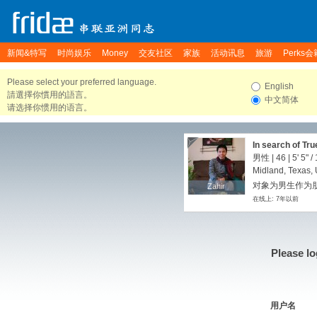
新闻&特写
时尚娱乐
Money
交友社区
家族
活动讯息
旅游
Perks会
Please select your preferred language.
English
請選擇你慣用的語言。
中文简体
请选择你惯用的语言。
In search of Tr
男性 | 46 |
5' 5"
/
Midland, Texas, 
对象为男生作为朋友
Zahir
Zahir
在线上: 7年以前
Please lo
用户名