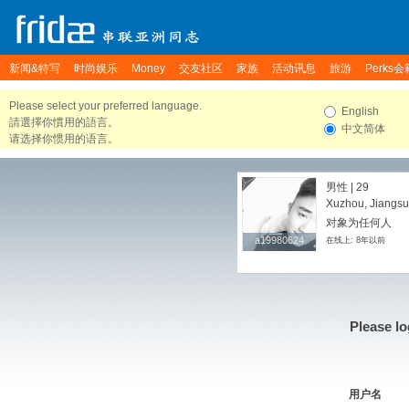
新闻&特写
时尚娱乐
Money
交友社区
家族
活动讯息
旅游
Perks会
Please select your preferred language.
English
請選擇你慣用的語言。
中文简体
请选择你惯用的语言。
男性 | 29
Xuzhou, Jiangsu
对象为任何人
a19980624
a19980624
在线上: 8年以前
Please lo
用户名