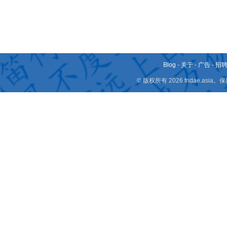
Blog
-
关于
-
广告
-
招
© 版权所有 2026 fridae.a