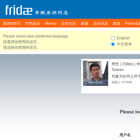
新闻&特写
时尚娱乐
Money
交友社区
家族
活动讯息
旅游
Perks会
Please select your preferred language.
English
請選擇你慣用的語言。
中文简体
请选择你惯用的语言。
男性 |
158lbs
| 
Taiwan
对象为任何人作
albertyeh
albertyeh
在线上: 2个月前
Please lo
用户名