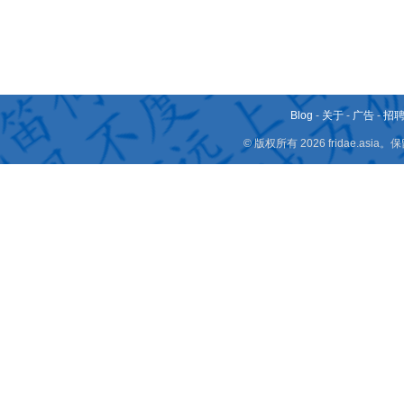
Blog
-
关于
-
广告
-
招
© 版权所有 2026 fridae.a