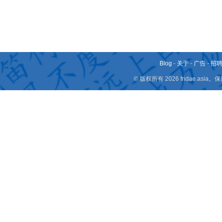
Blog
-
关于
-
广告
-
招
© 版权所有 2026 fridae.a