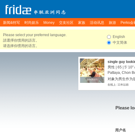
新闻&特写
时尚娱乐
Money
交友社区
家族
活动讯息
旅游
Perks会
Please select your preferred language.
English
請選擇你慣用的語言。
中文简体
请选择你惯用的语言。
single guy looki
男性 | 65 |
5' 10"
Pattaya, Chon Bu
对象为男生作为朋友
andken
andken
在线上: 11年以前
Please lo
用户名