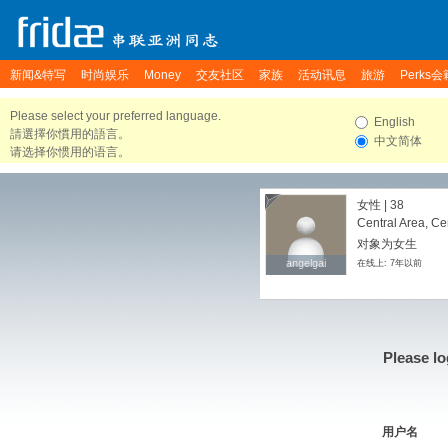
新闻&特写
时尚娱乐
Money
交友社区
家族
活动讯息
旅游
Perks会
Please select your preferred language.
English
請選擇你慣用的語言。
中文简体
请选择你惯用的语言。
女性 | 38
Central Area, Ce
对象为女生
angelgai
angelgai
在线上: 7年以前
Please lo
用户名