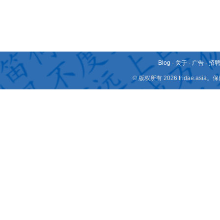
Blog
-
关于
-
广告
-
招
© 版权所有 2026 fridae.a