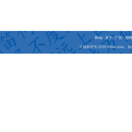
Blog
-
关于
-
广告
-
招
© 版权所有 2026 fridae.a