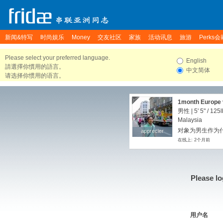
新闻&特写
时尚娱乐
Money
交友社区
家族
活动讯息
旅游
Perks会
Please select your preferred language.
English
請選擇你慣用的語言。
中文简体
请选择你惯用的语言。
1month Europe v
男性 |
5' 5"
/
125l
Malaysia
对象为男生作为
apprecier
apprecier
在线上: 2个月前
Please lo
用户名