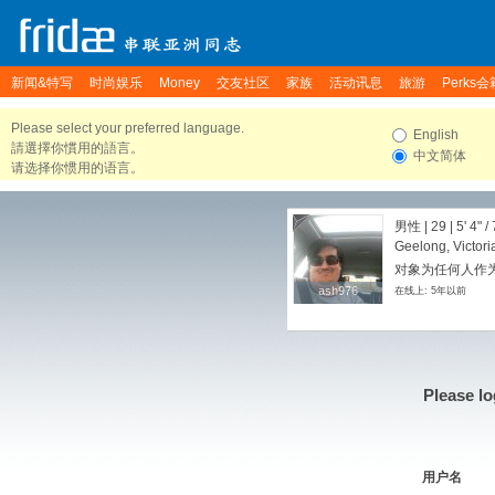
新闻&特写
时尚娱乐
Money
交友社区
家族
活动讯息
旅游
Perks会
Please select your preferred language.
English
請選擇你慣用的語言。
中文简体
请选择你惯用的语言。
男性 | 29 |
5' 4"
/
Geelong, Victoria
对象为任何人作为
ash976
ash976
在线上: 5年以前
Please lo
用户名