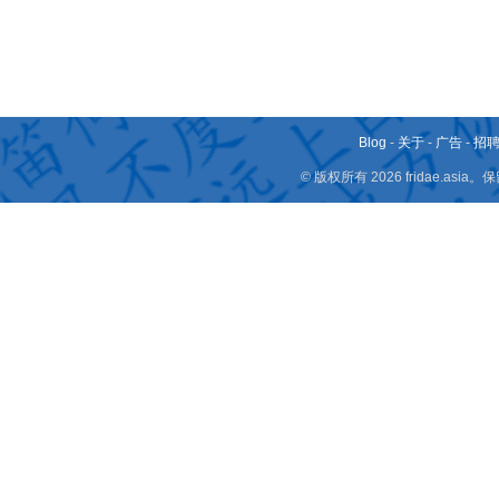
Blog
-
关于
-
广告
-
招
© 版权所有 2026 fridae.a