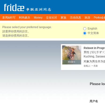
新闻&特写
时尚娱乐
Money
交友社区
家族
活动讯息
旅游
Perks会
Please select your preferred language.
English
請選擇你慣用的語言。
中文简体
请选择你惯用的语言。
Reboot in Progr
男性 | 53 |
5' 8"
/
Kuching, Sarawa
对象为男生作为朋友
astars
astars
在线上: 一天前
Please lo
用户名