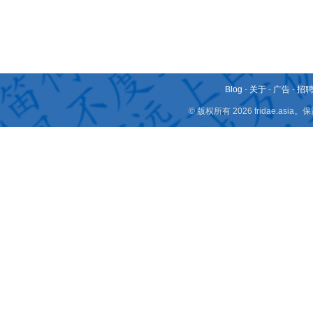
Blog
-
关于
-
广告
-
招
© 版权所有 2026 fridae.a