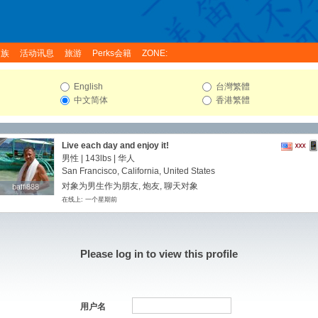
家族
活动讯息
旅游
Perks会籍
ZONE:
English
台灣繁體
中文简体
香港繁體
Live each day and enjoy it!
男性 |
143lbs
| 华人
San Francisco, California, United States
对象为男生作为朋友, 炮友, 聊天对象
baffi888
baffi888
在线上: 一个星期前
Please log in to view this profile
用户名