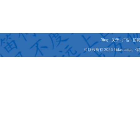
Blog
-
关于
-
广告
-
招
© 版权所有 2026 fridae.a