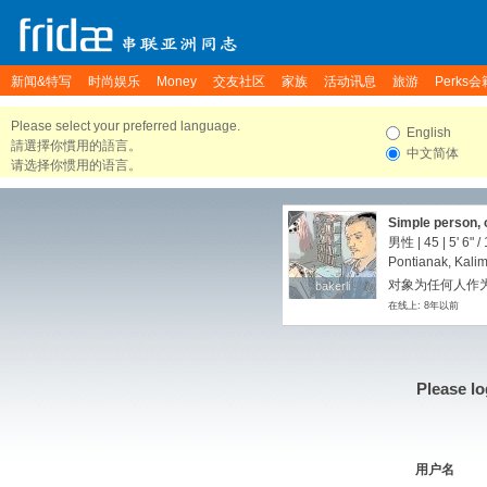
新闻&特写
时尚娱乐
Money
交友社区
家族
活动讯息
旅游
Perks会
Please select your preferred language.
English
請選擇你慣用的語言。
中文简体
请选择你惯用的语言。
Simple person, 
unique and who r
男性 | 45 |
5' 6"
/
drop me text
Pontianak, Kalim
对象为任何人作
bakerli
bakerli
在线上: 8年以前
Please lo
用户名