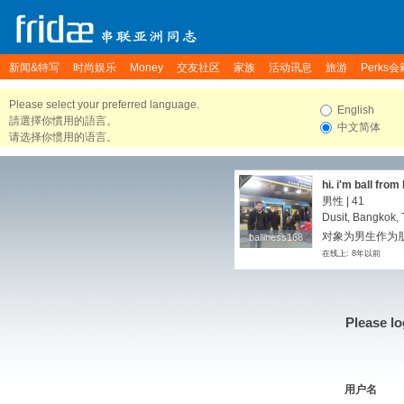
新闻&特写
时尚娱乐
Money
交友社区
家族
活动讯息
旅游
Perks会
Please select your preferred language.
English
請選擇你慣用的語言。
中文简体
请选择你惯用的语言。
hi. i'm ball from
男性 | 41
Dusit, Bangkok, 
对象为男生作为朋友
balliness168
balliness168
在线上: 8年以前
Please lo
用户名