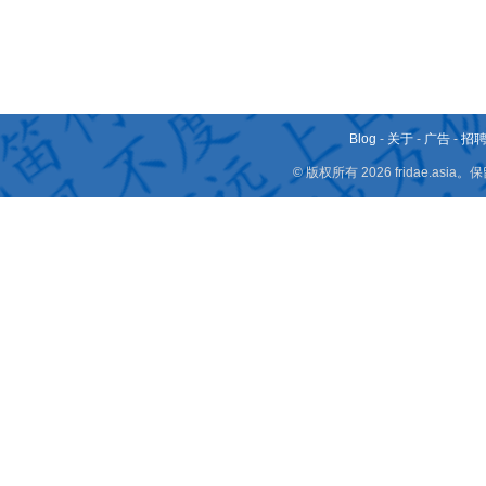
Blog
-
关于
-
广告
-
招
© 版权所有 2026 fridae.a