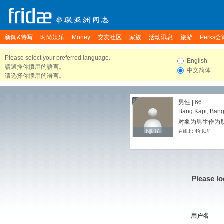
新闻&特写
时尚娱乐
Money
交友社区
家族
活动讯息
旅游
Perks会
Please select your preferred language.
English
請選擇你慣用的語言。
中文简体
请选择你惯用的语言。
男性 | 66
Bang Kapi, Bang
对象为男生作为朋友
bjjk16
bjjk16
在线上: 4年以前
Please lo
用户名