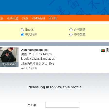
家族
活动讯息
旅游
Perks会籍
ZONE:
English
台灣繁體
中文简体
香港繁體
Agh nothing special
男性 | 23 |
5' 8"
/
143lbs
Moulavibazar, Bangladesh
对象为男生作为恋人, 炮友
bloodxstxne
bloodxstxne
在线上: 3年以前
Please log in to view this profile
用户名