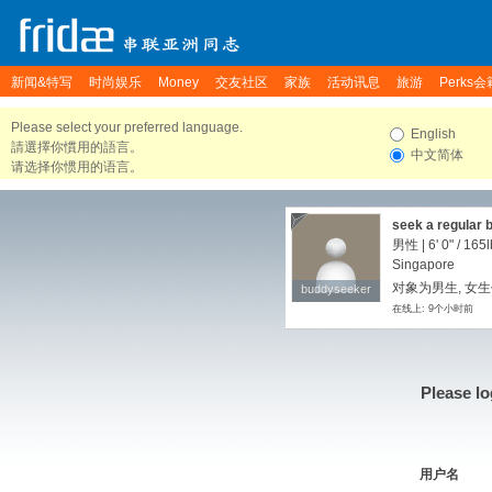
新闻&特写
时尚娱乐
Money
交友社区
家族
活动讯息
旅游
Perks会
Please select your preferred language.
English
請選擇你慣用的語言。
中文简体
请选择你惯用的语言。
seek a regular 
男性 |
6' 0"
/
165l
Singapore
对象为男生, 女生
buddyseeker
buddyseeker
在线上: 9个小时前
Please lo
用户名