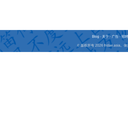
Blog
-
关于
-
广告
-
招
© 版权所有 2026 fridae.a