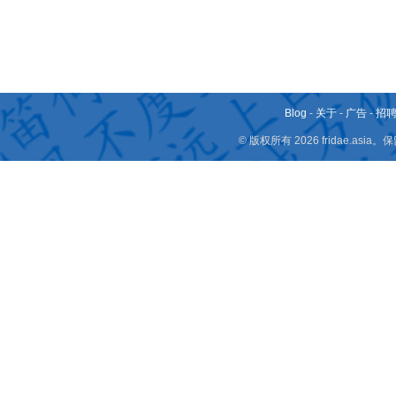
Blog
-
关于
-
广告
-
招
© 版权所有 2026 fridae.a