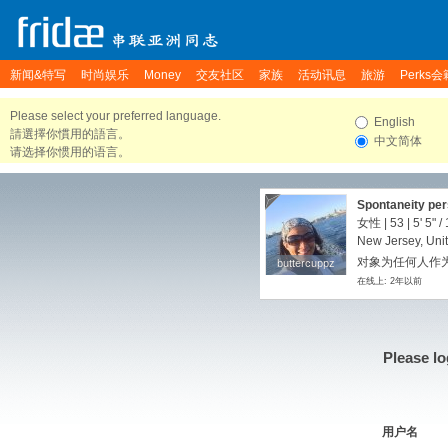
新闻&特写
时尚娱乐
Money
交友社区
家族
活动讯息
旅游
Perks会
Please select your preferred language.
English
請選擇你慣用的語言。
中文简体
请选择你惯用的语言。
Spontaneity per
女性 | 53 |
5' 5"
/
New Jersey, Unit
对象为任何人作
buttercuppz
buttercuppz
在线上: 2年以前
Please lo
用户名