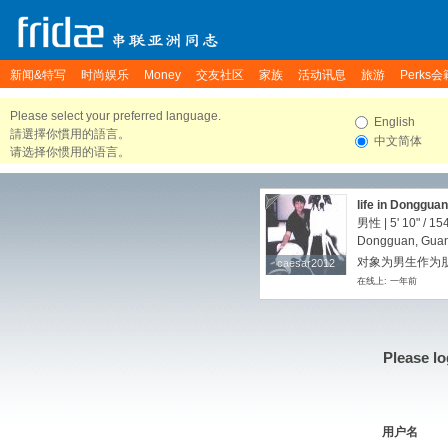
新闻&特写
时尚娱乐
Money
交友社区
家族
活动讯息
旅游
Perks会
Please select your preferred language.
English
請選擇你慣用的語言。
中文简体
请选择你惯用的语言。
life in Dongguan
男性 |
5' 10"
/
154
Dongguan, Guan
对象为男生作为朋
caesar2012
caesar2012
在线上: 一年前
Please lo
用户名