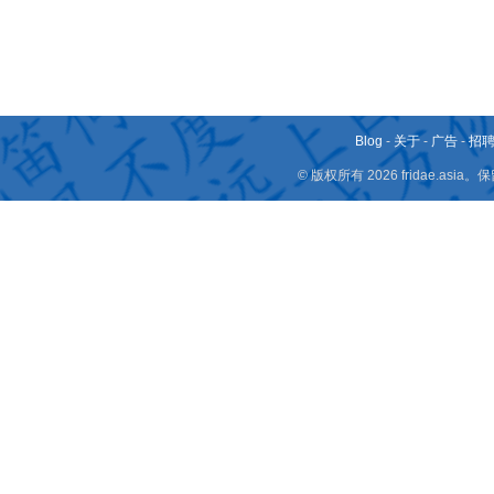
Blog
-
关于
-
广告
-
招
© 版权所有 2026 fridae.a