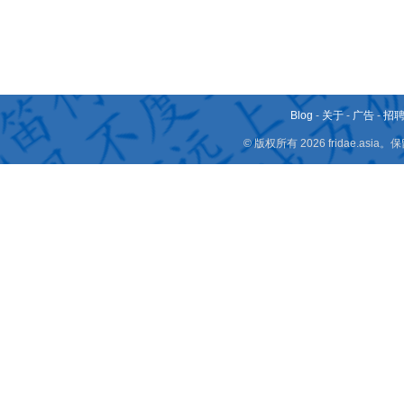
Blog
-
关于
-
广告
-
招
© 版权所有 2026 fridae.a