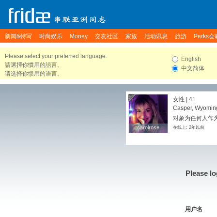
新闻&特写
时尚娱乐
Money
交友社区
家族
活动讯息
旅游
Perks会
Please select your preferred language.
English
請選擇你慣用的語言。
中文简体
请选择你惯用的语言。
女性 | 41
Casper, Wyoming
对象为任何人作
carolrose
carolrose
在线上: 2年以前
Please lo
用户名