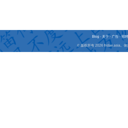
Blog
-
关于
-
广告
-
招
© 版权所有 2026 fridae.a