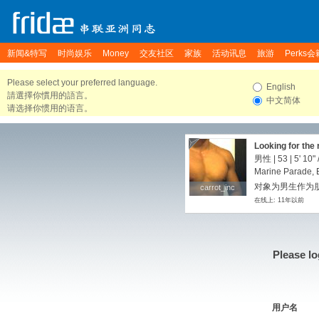
新闻&特写
时尚娱乐
Money
交友社区
家族
活动讯息
旅游
Perks会
Please select your preferred language.
English
請選擇你慣用的語言。
中文简体
请选择你惯用的语言。
Looking for the r
男性 | 53 |
5' 10"
Marine Parade, 
对象为男生作为朋
carrot_inc
carrot_inc
在线上: 11年以前
Please lo
用户名