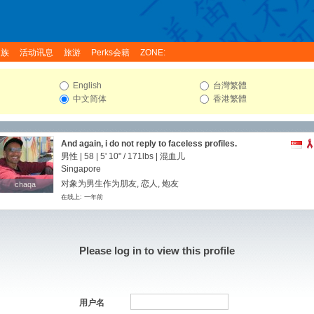
家族
活动讯息
旅游
Perks会籍
ZONE:
English
台灣繁體
中文简体
香港繁體
And again, i do not reply to faceless profiles.
男性 | 58 |
5' 10"
/
171lbs
| 混血儿
Singapore
对象为男生作为朋友, 恋人, 炮友
chaqa
chaqa
在线上: 一年前
Please log in to view this profile
用户名