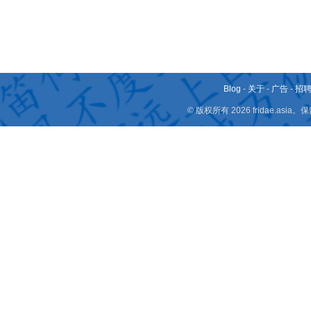
Blog
-
关于
-
广告
-
招
© 版权所有 2026 fridae.a