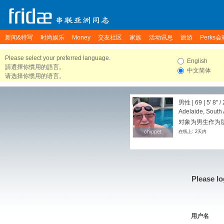
新闻&特写
时尚娱乐
Money
交友社区
家族
活动讯息
旅游
Perks会
Please select your preferred language.
English
請選擇你慣用的語言。
中文简体
请选择你惯用的语言。
男性 | 69 |
5' 8"
/
Adelaide, South A
对象为男生作为朋
chippet
chippet
在线上: 2天内
Please lo
用户名