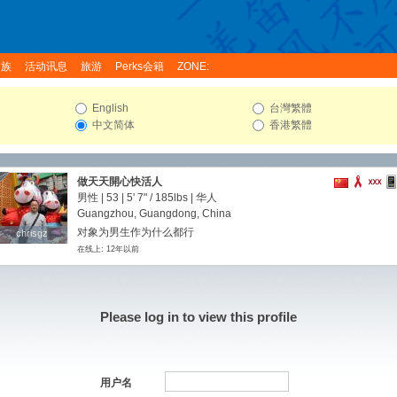
家族
活动讯息
旅游
Perks会籍
ZONE:
English
台灣繁體
中文简体
香港繁體
做天天開心快活人
男性 | 53 |
5' 7"
/
185lbs
| 华人
Guangzhou, Guangdong, China
对象为男生作为什么都行
chrisgz
chrisgz
在线上: 12年以前
Please log in to view this profile
用户名