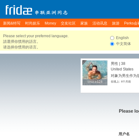
新闻&特写
时尚娱乐
Money
交友社区
家族
活动讯息
旅游
Perks会
Please select your preferred language.
English
請選擇你慣用的語言。
中文简体
请选择你惯用的语言。
男性 | 38
United States
对象为男生作为朋友
chuck124
chuck124
在线上: 4个月前
Please lo
用户名