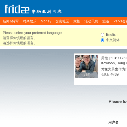
新闻&特写
时尚娱乐
Money
交友社区
家族
活动讯息
旅游
Perks会
Please select your preferred language.
English
請選擇你慣用的語言。
中文简体
请选择你惯用的语言。
男性 |
5' 3"
/
176l
Kowloon, Hong 
对象为男生作为
clliiff
clliiff
在线上: 6年以前
Please lo
用户名