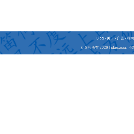
Blog
-
关于
-
广告
-
招
© 版权所有 2026 fridae.a