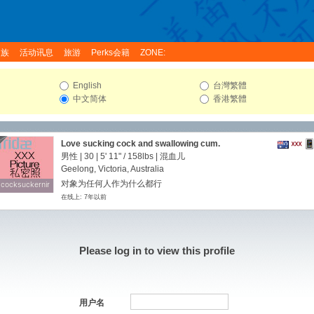
家族
活动讯息
旅游
Perks会籍
ZONE:
English
台灣繁體
中文简体
香港繁體
Love sucking cock and swallowing cum.
男性 | 30 |
5' 11"
/
158lbs
| 混血儿
Geelong, Victoria, Australia
对象为任何人作为什么都行
cocksuckernir
cocksuckernir
在线上: 7年以前
Please log in to view this profile
用户名