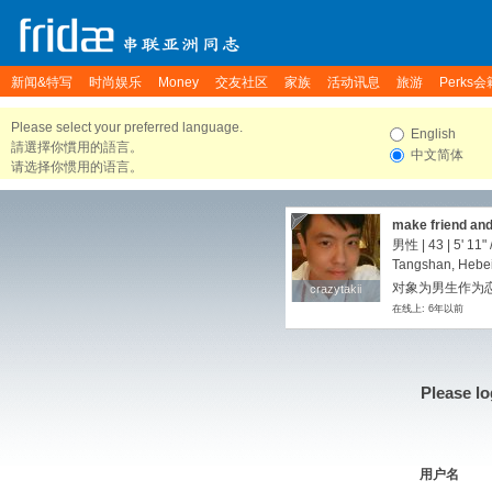
新闻&特写
时尚娱乐
Money
交友社区
家族
活动讯息
旅游
Perks会
Please select your preferred language.
English
請選擇你慣用的語言。
中文简体
请选择你惯用的语言。
make friend and
男性 | 43 |
5' 11"
Tangshan, Hebei
对象为男生作为
crazytakii
crazytakii
在线上: 6年以前
Please lo
用户名