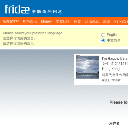
新闻&特写
时尚娱乐
Money
交友社区
家族
活动讯息
旅游
Perks会
Please select your preferred language.
English
請選擇你慣用的語言。
中文简体
请选择你惯用的语言。
I'm Happy. It's a 
女性 |
5' 2"
/
127l
Hong Kong
对象为女生作为朋
ct_vision
ct_vision
在线上: 2年以前
Please lo
用户名