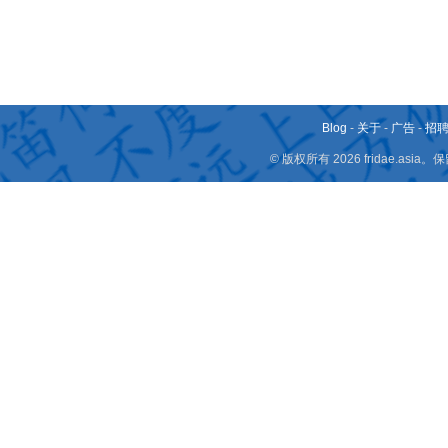
Blog
-
关于
-
广告
-
招
© 版权所有 2026 fridae.a