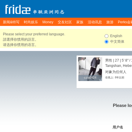
新闻&特写
时尚娱乐
Money
交友社区
家族
活动讯息
旅游
Perks会
Please select your preferred language.
English
請選擇你慣用的語言。
中文简体
请选择你惯用的语言。
男性 | 27 |
5' 8"
/
Tangshan, Hebei
对象为任何人
czq0424
czq0424
在线上: 8年以前
Please lo
用户名