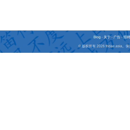
Blog
-
关于
-
广告
-
招
© 版权所有 2026 fridae.a