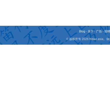
Blog
-
关于
-
广告
-
招
© 版权所有 2026 fridae.a