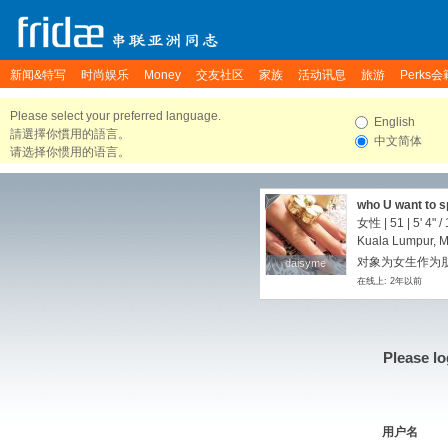
新闻&特写
时尚娱乐
Money
交友社区
家族
活动讯息
旅游
Perks会
Please select your preferred language.
English
請選擇你慣用的語言。
中文简体
请选择你惯用的语言。
who U want to s
女性 | 51 |
5' 4"
/
Kuala Lumpur, M
对象为女生作为朋友
daisyme
daisyme
在线上: 2年以前
Please lo
用户名