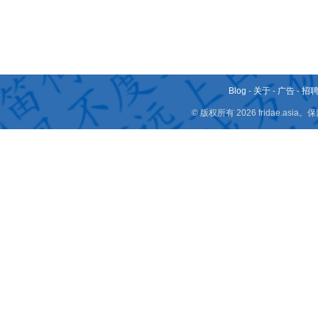
Blog
-
关于
-
广告
-
招
© 版权所有 2026 fridae.a