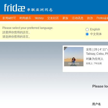
新闻&特写
时尚娱乐
Money
交友社区
家族
活动讯息
旅游
Perks会
Please select your preferred language.
English
請選擇你慣用的語言。
中文简体
请选择你惯用的语言。
女性 | 26 |
4' 11"
Talisay, Cebu, P
对象为任何人
daniyonis
daniyonis
在线上: 7年以前
Please lo
用户名