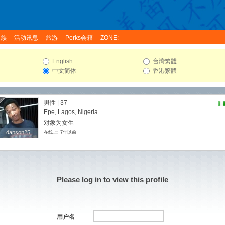
家族
活动讯息
旅游
Perks会籍
ZONE:
English
台灣繁體
中文简体
香港繁體
男性 | 37
Epe, Lagos, Nigeria
对象为女生
dapson25
dapson25
在线上: 7年以前
Please log in to view this profile
用户名