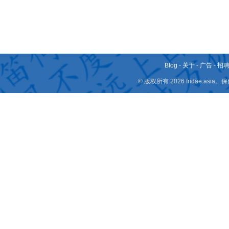
Blog
-
关于
-
广告
-
招
© 版权所有 2026 fridae.a