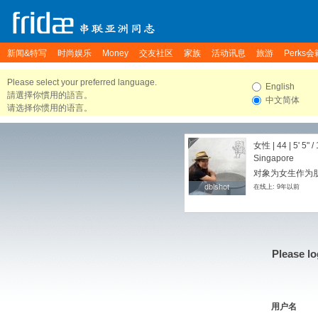
新闻&特写
时尚娱乐
Money
交友社区
家族
活动讯息
旅游
Perks会
Please select your preferred language.
English
請選擇你慣用的語言。
中文简体
请选择你惯用的语言。
女性 | 44 |
5' 5"
/
Singapore
对象为女生作为
dblshot
dblshot
在线上: 9年以前
Please lo
用户名