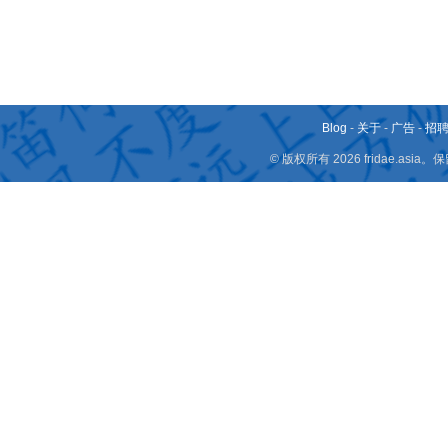
Blog
-
关于
-
广告
-
招
© 版权所有 2026 fridae.a