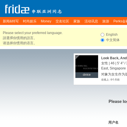
新闻&特写
时尚娱乐
Money
交友社区
家族
活动讯息
旅游
Perks会
Please select your preferred language.
English
請選擇你慣用的語言。
中文简体
请选择你惯用的语言。
Look Back, And 
女性 | 46 |
5' 4"
/
East, Singapore
对象为女生作为朋友
dinkie
dinkie
在线上: 6个月前
Please lo
用户名