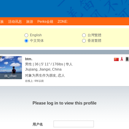
家族
活动讯息
旅游
Perks会籍
ZONE:
English
台灣繁體
中文简体
香港繁體
btm.
男性 | 36 |
5' 11"
/
176lbs
| 华人
Jiujiang, Jiangxi, China
对象为男生作为朋友, 恋人
dk_chao
dk_chao
在线上: 6年以前
Please log in to view this profile
用户名