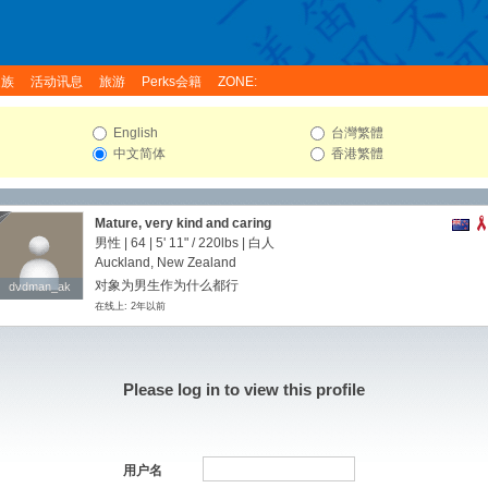
家族
活动讯息
旅游
Perks会籍
ZONE:
English
台灣繁體
中文简体
香港繁體
Mature, very kind and caring
男性 | 64 |
5' 11"
/
220lbs
| 白人
Auckland, New Zealand
对象为男生作为什么都行
dvdman_ak
dvdman_ak
在线上: 2年以前
Please log in to view this profile
用户名