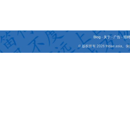
Blog
-
关于
-
广告
-
招
© 版权所有 2026 fridae.a