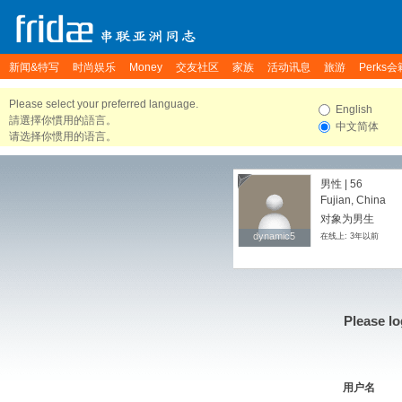
新闻&特写
时尚娱乐
Money
交友社区
家族
活动讯息
旅游
Perks会
Please select your preferred language.
English
請選擇你慣用的語言。
中文简体
请选择你惯用的语言。
男性 | 56
Fujian, China
对象为男生
dynamic5
dynamic5
在线上: 3年以前
Please lo
用户名