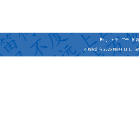
Blog
-
关于
-
广告
-
招
© 版权所有 2026 fridae.a