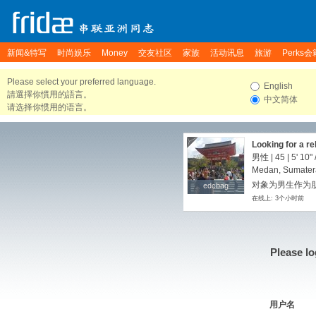
新闻&特写
时尚娱乐
Money
交友社区
家族
活动讯息
旅游
Perks会
Please select your preferred language.
English
請選擇你慣用的語言。
中文简体
请选择你惯用的语言。
Looking for a re
男性 | 45 |
5' 10"
Medan, Sumatera
对象为男生作为朋友
edcbag
edcbag
在线上: 3个小时前
Please lo
用户名