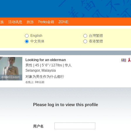
家族
活动讯息
旅游
Perks会籍
ZONE:
English
台灣繁體
中文简体
香港繁體
Looking for an olderman
男性 | 45 |
5' 6"
/
127lbs
| 华人
Selangor, Malaysia
对象为男生作为什么都行
eddie01soon
eddie01soon
在线上: 8年以前
Please log in to view this profile
用户名