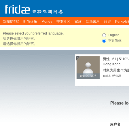
新闻&特写
时尚娱乐
Money
交友社区
家族
活动讯息
旅游
Perks会
Please select your preferred language.
English
請選擇你慣用的語言。
中文简体
请选择你惯用的语言。
男性 | 61 |
5' 10"
Hong Kong
对象为男生作为朋友
erer007007
erer007007
在线上: 9年以前
Please lo
用户名