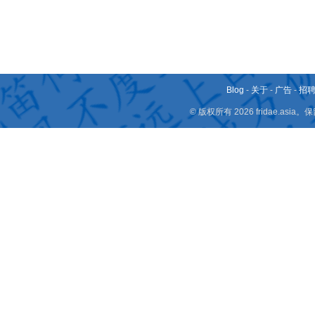
Blog
-
关于
-
广告
-
招
© 版权所有 2026 fridae.a