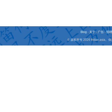
Blog
-
关于
-
广告
-
招
© 版权所有 2026 fridae.a