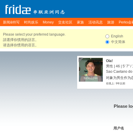
新闻&特写
时尚娱乐
Money
交友社区
家族
活动讯息
旅游
Perks会
Please select your preferred language.
English
請選擇你慣用的語言。
中文简体
请选择你惯用的语言。
Ola!
男性 | 46 |
5' 7"
/
Sao Caetano do S
对象为男生作为
fabio2244
fabio2244
在线上: 9年以前
Please lo
用户名