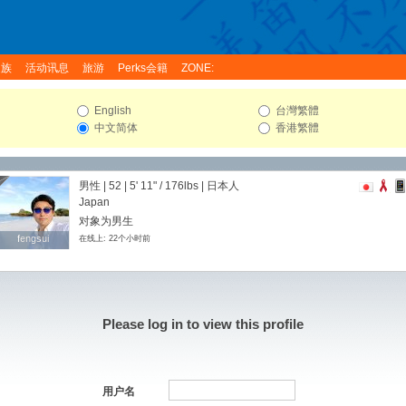
家族
活动讯息
旅游
Perks会籍
ZONE:
English
台灣繁體
中文简体
香港繁體
男性 | 52 |
5' 11"
/
176lbs
| 日本人
Japan
对象为男生
fengsui
fengsui
在线上: 22个小时前
Please log in to view this profile
用户名