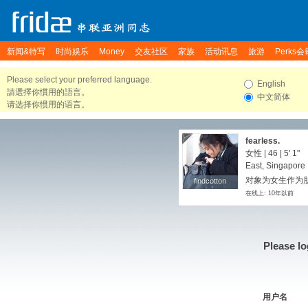
新闻&特写
时尚娱乐
Money
交友社区
家族
活动讯息
旅游
Perks会
Please select your preferred language.
English
請選擇你慣用的語言。
中文简体
请选择你惯用的语言。
fearless.
女性 | 46 |
5' 1"
East, Singapore
对象为女生作为朋
findcotton
findcotton
在线上: 10年以前
Please lo
用户名