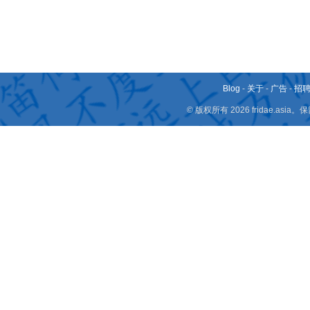
Blog
-
关于
-
广告
-
招
© 版权所有 2026 fridae.a