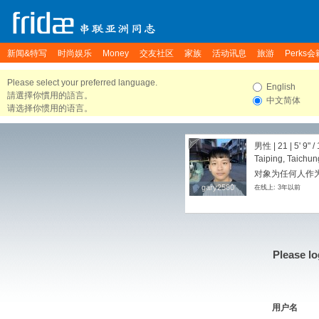
新闻&特写
时尚娱乐
Money
交友社区
家族
活动讯息
旅游
Perks会
Please select your preferred language.
English
請選擇你慣用的語言。
中文简体
请选择你惯用的语言。
男性 | 21 |
5' 9"
/
Taiping, Taichun
对象为任何人作为
gary2580
gary2580
在线上: 3年以前
Please lo
用户名