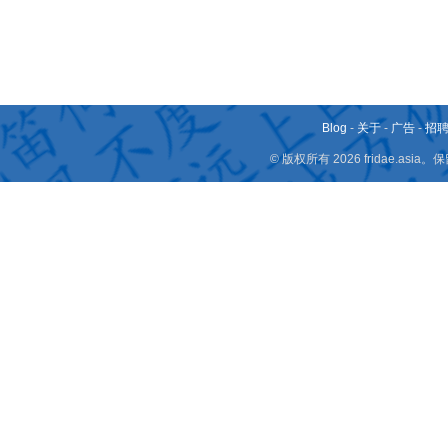
Blog
-
关于
-
广告
-
招
© 版权所有 2026 fridae.a